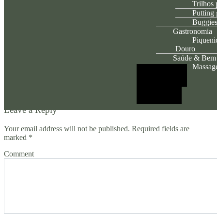
Trilhos 
Putting
Buggie
Gastronomia
Piqueni
Douro
Zachary3975
Saúde & Bem 
Massag
23 de Abril, 2026
Restaurante
Galeria
https://shorturl.fm/7mPam
Contactos
Leave a Reply
Your email address will not be published. Required fields are
marked *
Comment