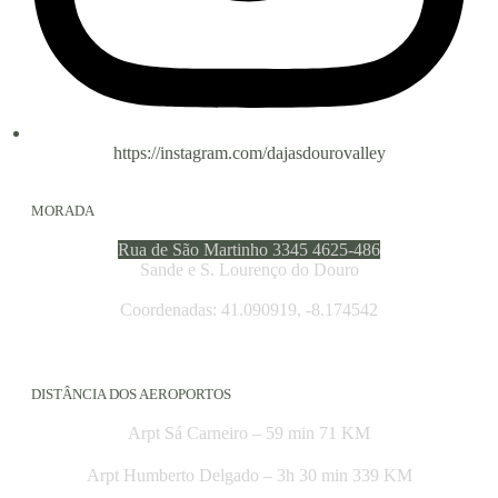
https://instagram.com/dajasdourovalley
MORADA
Rua de São Martinho 3345 4625-486
Sande e S. Lourenço do Douro
Coordenadas: 41.090919, -8.174542
DISTÂNCIA DOS AEROPORTOS
Arpt Sá Carneiro – 59 min 71 KM
Arpt Humberto Delgado – 3h 30 min 339 KM