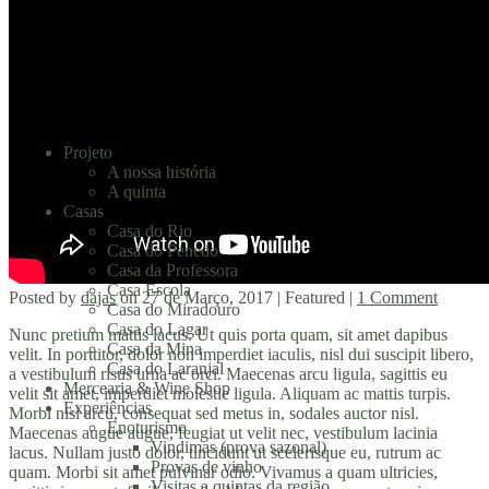
Projeto
A nossa história
A quinta
Casas
Casa do Rio
Casa do Penedo
Casa da Professora
Casa Escola
Posted by
dajas
on
27 de Março, 2017
| Featured
|
1 Comment
Casa do Miradouro
Casa do Lagar
Nunc pretium mattis lacus. Ut quis porta quam, sit amet dapibus
Casa da Mina
velit. In porttitor, dolor non imperdiet iaculis, nisl dui suscipit libero,
Casa do Laranjal
a vestibulum risus urna ac orci. Maecenas arcu ligula, sagittis eu
Mercearia & Wine Shop
velit sit amet, imperdiet molestie ligula. Aliquam ac mattis turpis.
Experiências
Morbi nisi arcu, consequat sed metus in, sodales auctor nisl.
Enoturismo
Maecenas augue augue, feugiat ut velit nec, vestibulum lacinia
Vindimas (prova sazonal)
lacus. Nullam justo dolor, tincidunt ut scelerisque eu, rutrum ac
Provas de vinho
quam. Morbi sit amet pulvinar odio. Vivamus a quam ultricies,
Visitas a quintas da região