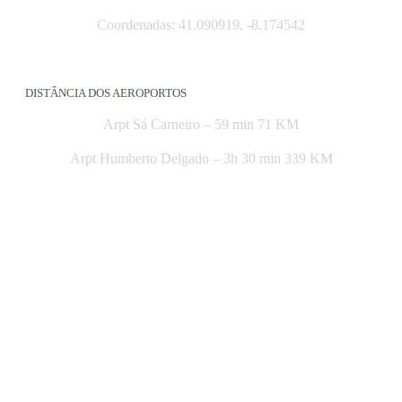
Coordenadas: 41.090919, -8.174542
DISTÂNCIA DOS AEROPORTOS
Arpt Sá Carneiro – 59 min 71 KM
Arpt Humberto Delgado – 3h 30 min 339 KM